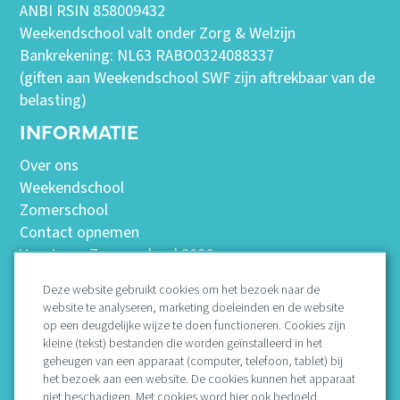
ANBI RSIN 858009432
Weekendschool valt onder Zorg & Welzijn
Bankrekening: NL63 RABO0324088337
(giften aan Weekendschool SWF zijn aftrekbaar van de
belasting)
INFORMATIE
Over ons
Weekendschool
Zomerschool
Contact opnemen
Vacatures Zomerschool 2026
Deze website gebruikt cookies om het bezoek naar de
website te analyseren, marketing doeleinden en de website
Missie
op een deugdelijke wijze te doen functioneren. Cookies zijn
Bestuur
kleine (tekst) bestanden die worden geïnstalleerd in het
geheugen van een apparaat (computer, telefoon, tablet) bij
Protocollen
het bezoek aan een website. De cookies kunnen het apparaat
Vertrouwenspersoon
niet beschadigen. Met cookies word hier ook bedoeld