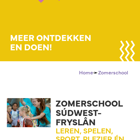
MEER ONTDEKKEN
EN DOEN!
Home
Zomerschool
ZOMERSCHOOL
SÚDWEST-
FRYSLÂN
LEREN, SPELEN,
SPORT, PLEZIER ÉN