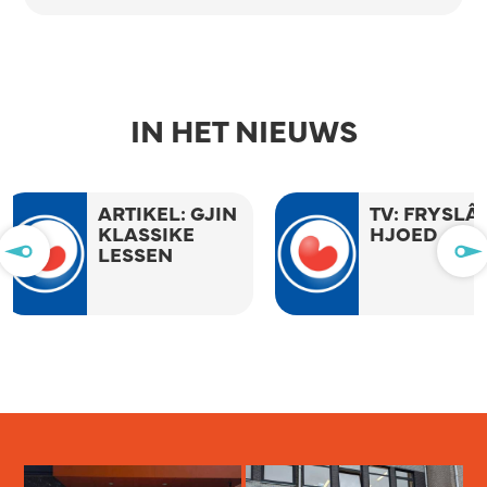
IN HET NIEUWS
N
TV: FRYSLÂN
ARTIKE
HJOED
ZOMER
SWF OO
JAAR W
GROOT 