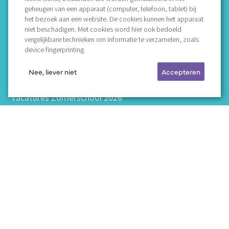
belasting)
geheugen van een apparaat (computer, telefoon, tablet) bij
het bezoek aan een website. De cookies kunnen het apparaat
INFORMATIE
niet beschadigen. Met cookies word hier ook bedoeld
vergelijkbare technieken om informatie te verzamelen, zoals
Over ons
device fingerprinting.
Weekendschool
Zomerschool
Nee, liever niet
Accepteren
Contact opnemen
Vacatures Zomerschool 2026
Missie
Bestuur
Protocollen
Vertrouwenspersoon
ANBI en jaarrekeningen
Privacyverklaring
Sitemap