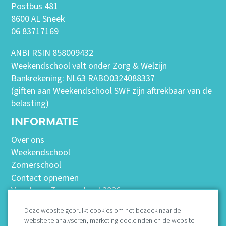
Postbus 481
8600 AL Sneek
06 83717169
ANBI RSIN 858009432
Weekendschool valt onder Zorg & Welzijn
Bankrekening: NL63 RABO0324088337
(giften aan Weekendschool SWF zijn aftrekbaar van de
belasting)
INFORMATIE
Over ons
Weekendschool
Zomerschool
Contact opnemen
Vacatures Zomerschool 2026
Deze website gebruikt cookies om het bezoek naar de
website te analyseren, marketing doeleinden en de website