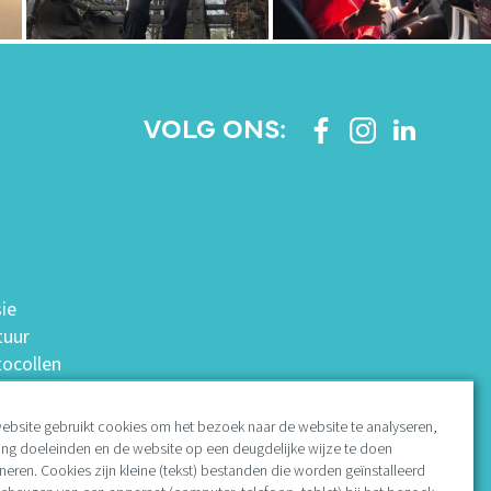
VOLG ONS:
ie
tuur
tocollen
trouwenspersoon
 en jaarrekeningen
ebsite gebruikt cookies om het bezoek naar de website te analyseren,
ing doeleinden en de website op een deugdelijke wijze te doen
neren. Cookies zijn kleine (tekst) bestanden die worden geïnstalleerd