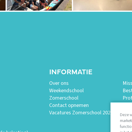
INFORMATIE
Over ons
Miss
Weekendschool
Bes
Zomerschool
Pro
Contact opnemen
Ver
Vacatures Zomerschool 2026
ANBI
Deze w
market
functio